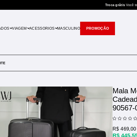
Troca grátis
Você tem 7 dias p/ trocar
ADOS
VIAGEM
ACESSORIOS
MASCULINO
PROMOÇÃO
ITE
Mala Me
Cadead
90567-
R$ 469,00
R$ 445,5