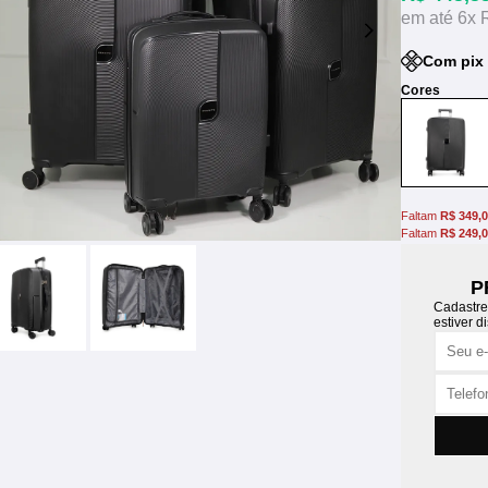
6x
Com pix
Faltam
R$ 349,
Faltam
R$ 249,
P
Cadastre
estiver d