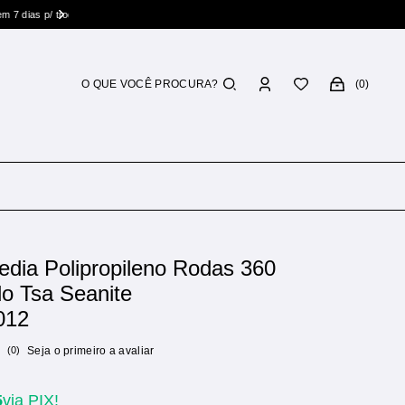
0
dia Polipropileno Rodas 360
o Tsa Seanite
012
(0)
Seja o primeiro a avaliar
5
via PIX!