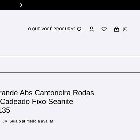
Troca grátis
Você tem 7 dias p/ trocar
0
rande Abs Cantoneira Rodas
 Cadeado Fixo Seanite
135
(0)
Seja o primeiro a avaliar