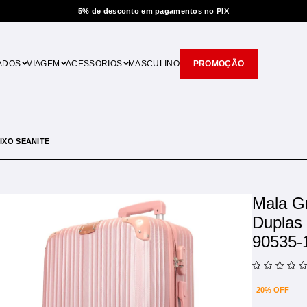
 desconto em pagamentos no PIX
ADOS
VIAGEM
ACESSORIOS
MASCULINO
PROMOÇÃO
IXO SEANITE
Mala G
Duplas
90535-
20% OFF