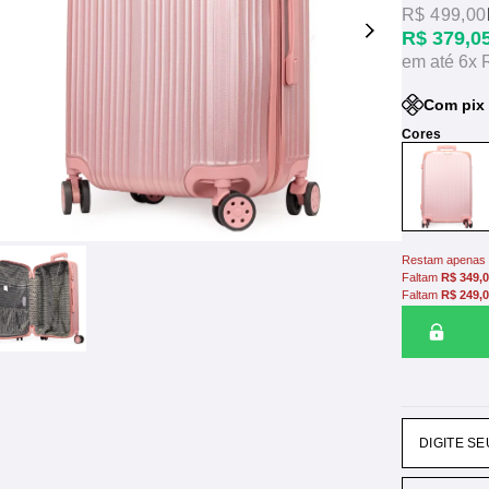
R$ 499,00
R$ 379,0
6x
Com pix
Restam apenas 
Faltam
R$ 349,
Faltam
R$ 249,