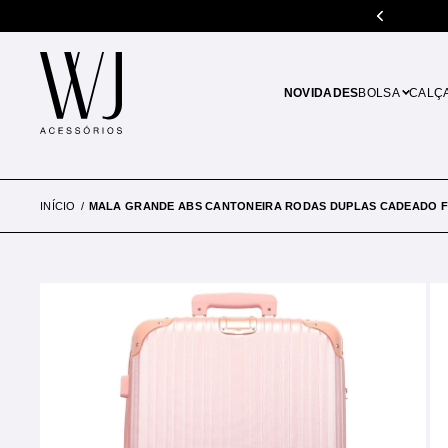
é 10x sem juros
5% de
NOVIDADES
BOLSA
CALÇ
INÍCIO
MALA GRANDE ABS CANTONEIRA RODAS DUPLAS CADEADO F