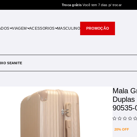
Troca grátis
Você tem 7 dias p/ trocar
ADOS
VIAGEM
ACESSORIOS
MASCULINO
PROMOÇÃO
IXO SEANITE
Mala G
Duplas
90535-
20% OFF