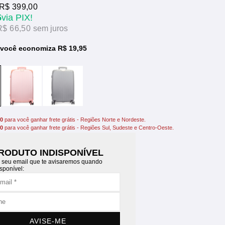
R$ 399,00
5
via PIX!
R$ 66,50
sem juros
 você economiza R$ 19,95
00
para você ganhar frete grátis - Regiões Norte e Nordeste.
00
para você ganhar frete grátis - Regiões Sul, Sudeste e Centro-Oeste.
RODUTO INDISPONÍVEL
 seu email que te avisaremos quando
isponível:
AVISE-ME