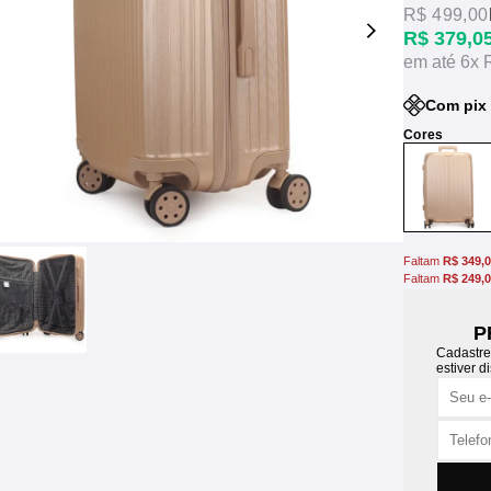
R$ 499,00
R$ 379,0
6x
Com pix
Faltam
R$ 349,
Faltam
R$ 249,
P
Cadastre
estiver d