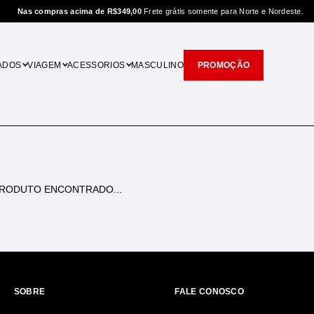
Nas compras acima de R$349,00
Frete grátis somente para Norte e Nordeste.
ADOS
VIAGEM
ACESSORIOS
MASCULINO
PROMOÇÃO
RODUTO ENCONTRADO...
SOBRE
FALE CONOSCO