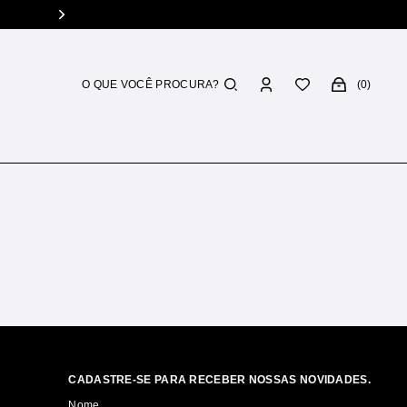
Compras acima de R$500.00
Parcele em a
0
CADASTRE-SE PARA RECEBER NOSSAS NOVIDADES.
Nome