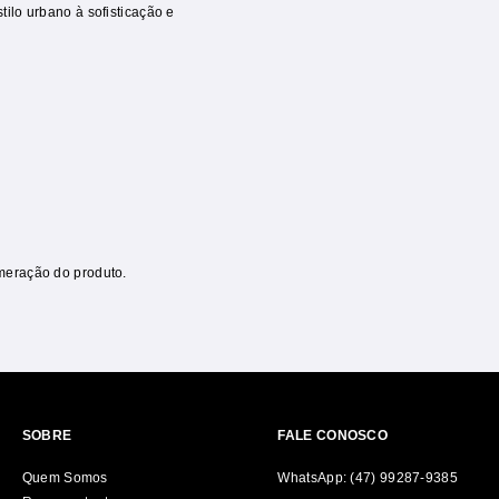
ilo urbano à sofisticação e
meração do produto.
SOBRE
FALE CONOSCO
Quem Somos
WhatsApp: (47) 99287-9385