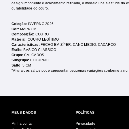
design imponente e acabamento refinado, o modelo une a atitude do est
durabilidade do couro.
Coleção:
INVERNO 2026
Cor:
MARROM
Composição:
COURO
Material:
COURO LEGÍTIMO
Características:
FECHO EM ZÍPER
,
CANO MEDIO
,
CADARCO
Estilo:
BASICO CLASSICO
Grupo:
CALCADOS
Subgrupo:
COTURNO
Salto:
5 CM
*Altura dos saltos pode apresentar pequenas variações conforme a nu
MEUS DADOS
POLÍTICAS
Minha conta
Privacidade