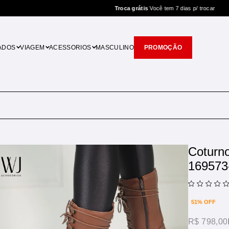
Troca grátis
Você tem 7 dias p/ trocar
ADOS
VIAGEM
ACESSORIOS
MASCULINO
PROMOÇÃO
Coturn
169573
51% OFF
R$ 798,00