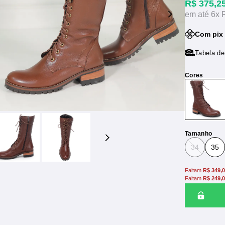
R$ 375,2
6x
Com pix
Tabela d
Tamanho
34
35
Faltam
R$ 349,
Faltam
R$ 249,