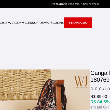
Troca grátis
Você tem 7 dias p/ trocar
ADOS
VIAGEM
ACESSORIOS
MASCULINO
PROMOÇÃO
Canga 
180769
R$ 89,00
R$ 84,55
6x