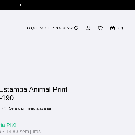
0
Estampa Animal Print
-190
(0)
Seja o primeiro a avaliar
via PIX!
R$ 14,83
sem juros