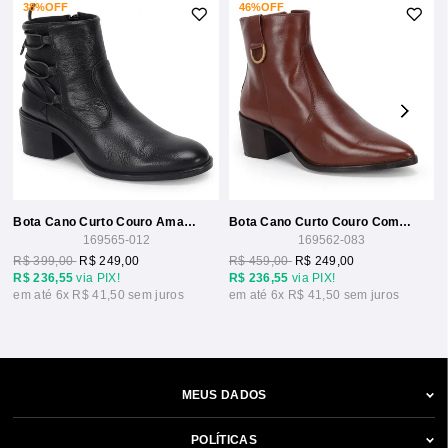
38%
OFF
46%
OFF
Bota Cano Curto Couro Amarração 4cm
Bota Cano Curto Couro Com Metal 6cm
169565-012
169562-083
R$ 399,00
R$ 249,00
R$ 459,00
R$ 249,00
R$ 236,55
via PIX!
R$ 236,55
via PIX!
6x
R$ 41,50
6x
R$ 41,50
MEUS DADOS
POLÍTICAS