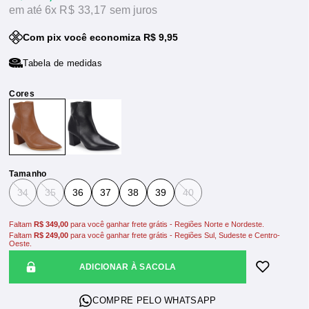
6x
R$ 33,17
sem juros
Com pix você economiza R$ 9,95
Tabela de medidas
Tamanho
34
35
36
37
38
39
40
Faltam
R$ 349,00
para você ganhar frete grátis - Regiões Norte e Nordeste.
Faltam
R$ 249,00
para você ganhar frete grátis - Regiões Sul, Sudeste e Centro-
Oeste.
ADICIONAR À SACOLA