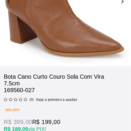
Bota Cano Curto Couro Sola Com Vira
7,5cm
169560-027
(0)
Seja o primeiro a avaliar
50% OFF
R$ 399,00
R$ 199,00
R$ 189,05
via PIX!