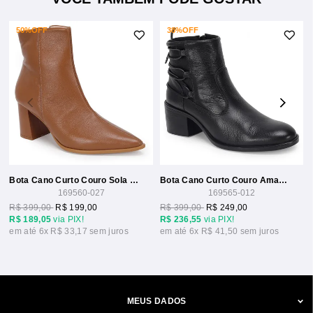
50%
OFF
38%
OFF
Bota Cano Curto Couro Sola Com Vira 7,5cm
Bota Cano Curto Couro Amarração 4cm
169560-027
169565-012
R$ 399,00
R$ 199,00
R$ 399,00
R$ 249,00
R$ 189,05
via PIX!
R$ 236,55
via PIX!
6x
R$ 33,17
6x
R$ 41,50
MEUS DADOS