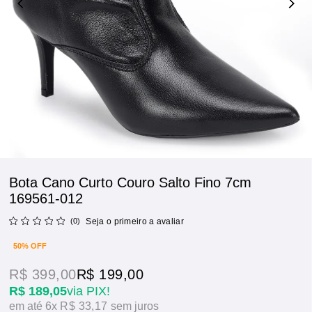
Bota Cano Curto Couro Salto Fino 7cm
169561-012
(0)
Seja o primeiro a avaliar
50% OFF
R$ 399,00
R$ 199,00
R$ 189,05
via PIX!
6x
R$ 33,17
sem juros