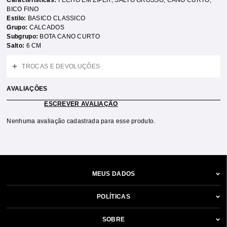
Características:
FECHO EM ZÍPER
,
SALTO GROSSO
,
CANO CURTO
,
BICO FINO
Estilo:
BASICO CLASSICO
Grupo:
CALCADOS
Subgrupo:
BOTA CANO CURTO
Salto:
6 CM
TROCAS E DEVOLUÇÕES
AVALIAÇÕES
ESCREVER AVALIAÇÃO
Nenhuma avaliação cadastrada para esse produto.
MEUS DADOS
POLÍTICAS
SOBRE