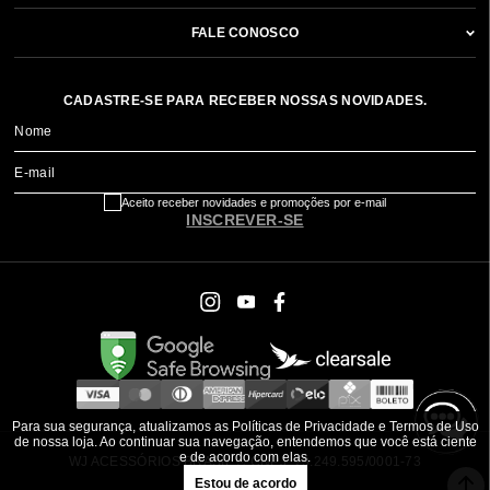
FALE CONOSCO
CADASTRE-SE PARA RECEBER NOSSAS NOVIDADES.
Nome
E-mail
Aceito receber novidades e promoções por e-mail
INSCREVER-SE
Para sua segurança, atualizamos as Políticas de Privacidade e Termos de Uso
de nossa loja. Ao continuar sua navegação, entendemos que você está ciente
e de acordo com elas.
WJ ACESSÓRIOS BRASIL ® CNPJ: 79.249.595/0001-73
Estou de acordo