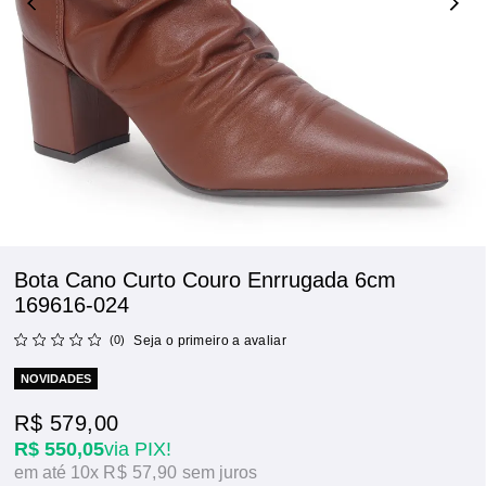
Bota Cano Curto Couro Enrrugada 6cm
169616-024
(0)
Seja o primeiro a avaliar
NOVIDADES
R$ 579,00
R$ 550,05
via PIX!
10x
R$ 57,90
sem juros