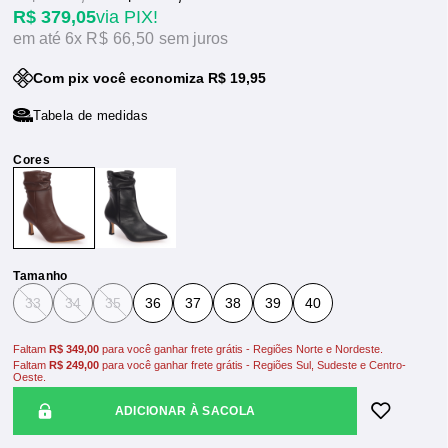
R$ 379,05
via PIX!
6x
R$ 66,50
sem juros
Com pix você economiza R$ 19,95
Tabela de medidas
Tamanho
33
34
35
36
37
38
39
40
Faltam
R$ 349,00
para você ganhar frete grátis - Regiões Norte e Nordeste.
Faltam
R$ 249,00
para você ganhar frete grátis - Regiões Sul, Sudeste e Centro-
Oeste.
ADICIONAR À SACOLA