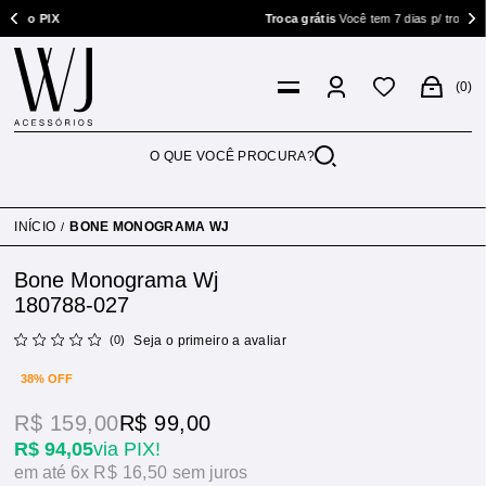
no PIX
Troca grátis
Você tem 7 dias p/ trocar
0
INÍCIO
BONE MONOGRAMA WJ
Bone Monograma Wj
180788-027
(0)
Seja o primeiro a avaliar
38% OFF
R$ 159,00
R$ 99,00
R$ 94,05
via PIX!
6x
R$ 16,50
sem juros