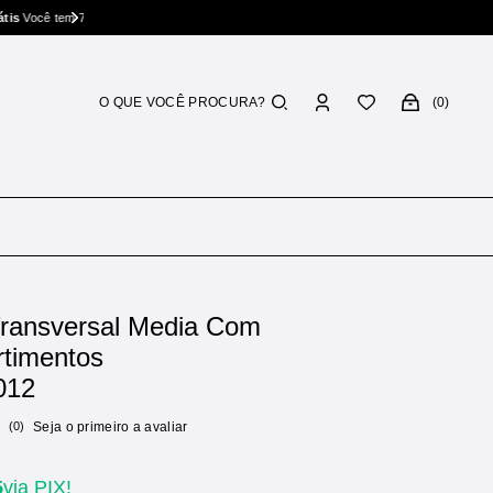
rocar
0
Transversal Media Com
timentos
012
(0)
Seja o primeiro a avaliar
5
via PIX!