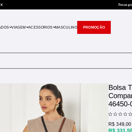
Troca grátis
Você tem 7 dias p/ t
ADOS
VIAGEM
ACESSORIOS
MASCULINO
PROMOÇÃO
Bolsa 
Compar
46450-
R$ 349,00
R$ 331,5