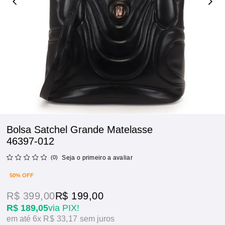
Bolsa Satchel Grande Matelasse
46397-012
(0)
Seja o primeiro a avaliar
50% OFF
R$ 399,00
R$ 199,00
R$ 189,05
via PIX!
6x
R$ 33,17
sem juros