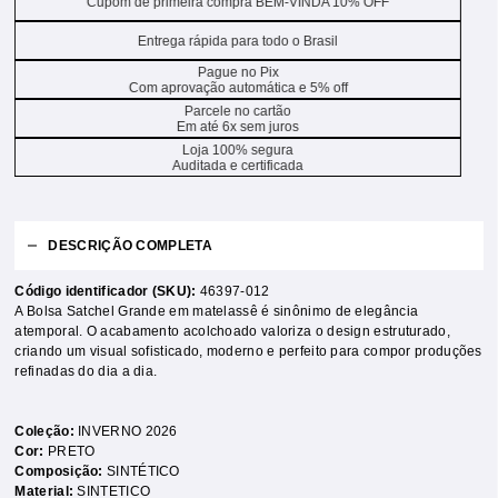
Cupom de primeira compra BEM-VINDA 10% OFF
Entrega rápida para todo o Brasil
Pague no Pix
Com aprovação automática e 5% off
Parcele no cartão
Em até 6x sem juros
Loja 100% segura
Auditada e certificada
DESCRIÇÃO COMPLETA
Código identificador (SKU):
46397-012
A Bolsa Satchel Grande em matelassê é sinônimo de elegância
atemporal. O acabamento acolchoado valoriza o design estruturado,
criando um visual sofisticado, moderno e perfeito para compor produções
refinadas do dia a dia.
Coleção:
INVERNO 2026
Cor:
PRETO
Composição:
SINTÉTICO
Material:
SINTETICO