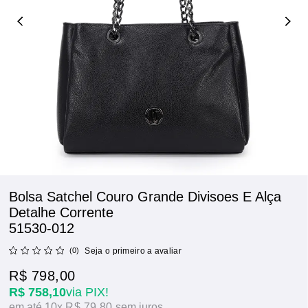
Bolsa Satchel Couro Grande Divisoes E Alça
Detalhe Corrente
51530-012
(0)
Seja o primeiro a avaliar
R$ 798,00
R$ 758,10
via PIX!
10x
R$ 79,80
sem juros