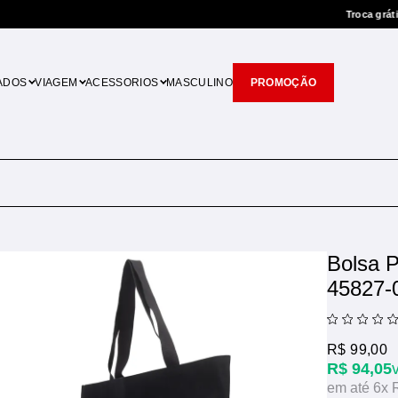
Troca grátis
Você tem 7 dias p/ t
ADOS
VIAGEM
ACESSORIOS
MASCULINO
PROMOÇÃO
Bolsa P
45827-
R$ 99,00
R$ 94,05
6x