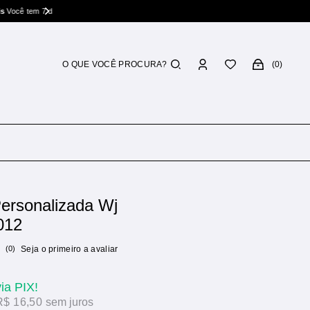
rocar
0
ersonalizada Wj
012
(0)
Seja o primeiro a avaliar
via PIX!
R$ 16,50
sem juros