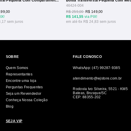
Bolsa Transversal Pequena Com Compartimentos
46424-004
199,00
R$ 259,00
R$ 149,00
IX!
R$ 141,55
via PIX!
3,17
6x
R$ 24,83
SOBRE
FALE CONOSCO
Quem Somos
WhatsApp: (47) 99287-9385
Representantes
atendimento@wjstore.com.br
Encontre uma loja
Perguntas Frequentes
Rodovia Ivo Silveira, 5521 - KM5
Bateas, Brusque/SC
Seja um Revendedor
CEP: 88355-202
Conheça Nossa Coleção
Blog
SEJA VIP