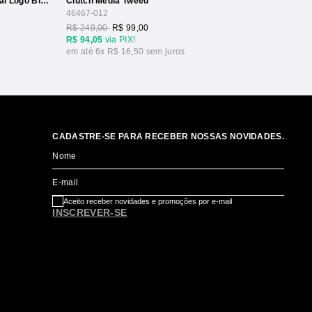
Bolsa Transversal Pequena Com Metal Logo Bicolor
Clutch Media Tweed
46467-012
R$ 249,00
R$ 99,00
R$ 94,05
via PIX!
6x
R$ 16,50
CADASTRE-SE PARA RECEBER NOSSAS NOVIDADES.
Nome
E-mail
Aceito receber novidades e promoções por e-mail
INSCREVER-SE