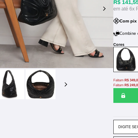
R$ 141,5
6x
Com pix 
Combine
Faltam
R$ 349,
Faltam
R$ 249,