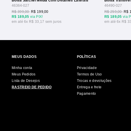
Bolsa Satchel Media Com Detalhes Laterais
46364-027
46490-027
R$ 399,00
R$ 199,00
R$ 259,00
R$ 
R$ 189,05
via PIX!
R$ 189,05
via P
6x
R$ 33,17
6x
R$ 3
MEUS DADOS
POLÍTICAS
Minha conta
Privacidade
Meus Pedidos
Termos de Uso
Lista de Desejos
Trocas e devoluções
RASTREIO DE PEDIDO
Entrega e frete
Pagamento