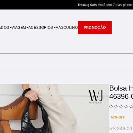
Troca grátis
Você tem 7 dias p/ trocar
ADOS
VIAGEM
ACESSORIOS
MASCULINO
PROMOÇÃO
Bolsa 
46396-
57% OFF
R$ 349,00