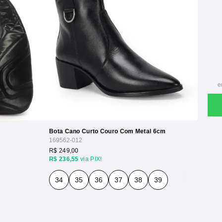
Bota Cano Curto Couro Com Metal 6cm
169562-012
R$ 249,00
R$ 236,55
via PIX!
34
35
36
37
38
39