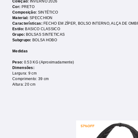
Coleção:
INVERNO 2026
Cor:
PRETO
Composição:
SINTÉTICO
Material:
SPECCHION
Características:
FECHO EM ZÍPER
,
BOLSO INTERNO
,
ALÇA DE OMB
Estilo:
BASICO CLASSICO
Grupo:
BOLSAS SINTETICAS
Subgrupo:
BOLSA HOBO
Medidas
Peso:
0.53 KG (Aproximadamente)
Dimensões:
Largura: 9 cm
Comprimento: 39 cm
Altura: 20 cm
57%
OFF