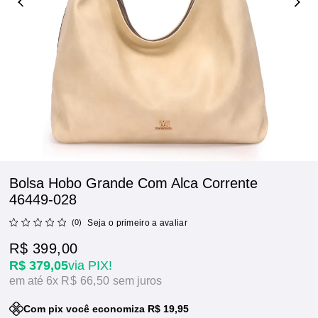
Bolsa Hobo Grande Com Alca Corrente
46449-028
(0)
Seja o primeiro a avaliar
R$ 399,00
R$ 379,05
via PIX!
6x
R$ 66,50
sem juros
Com pix você economiza R$ 19,95