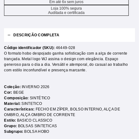
Em até 6x sem juros
Loja 100% segura
Auditada e certificada
DESCRIÇÃO COMPLETA
Código identificador (SKU):
46449-028
O formato hobo despojado ganha sofisticação com a alça de corrente
trançada. Metal logo WJ assina o design com elegância. Espaço
generoso para o dia a dia. Versátil e atemporal, do casual ao trabalho
com estilo inconfundível e presença marcante.
Coleção:
INVERNO 2026
Cor:
BEGE
Composição:
SINTÉTICO
Material:
SINTETICO
Características:
FECHO EM ZÍPER
,
BOLSO INTERNO
,
ALÇA DE
OMBRO
,
ALÇA OMBRO DE CORRENTE
Estilo:
BASICO CLASSICO
Grupo:
BOLSAS SINTETICAS
Subgrupo:
BOLSA HOBO