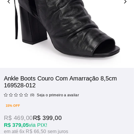
Ankle Boots Couro Com Amarração 8,5cm
169528-012
(0)
Seja o primeiro a avaliar
15% OFF
R$ 469,00
R$ 399,00
R$ 379,05
via PIX!
6x
R$ 66,50
sem juros